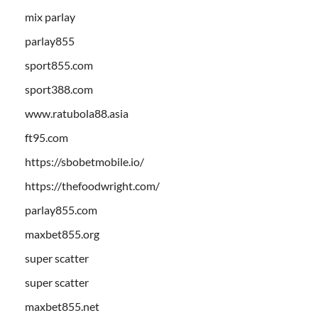
mix parlay
parlay855
sport855.com
sport388.com
www.ratubola88.asia
ft95.com
https://sbobetmobile.io/
https://thefoodwright.com/
parlay855.com
maxbet855.org
super scatter
super scatter
maxbet855.net