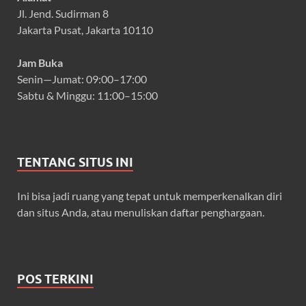
Jl. Jend. Sudirman 8
Jakarta Pusat, Jakarta 10110
Jam Buka
Senin—Jumat: 09:00–17:00
Sabtu & Minggu: 11:00–15:00
TENTANG SITUS INI
Ini bisa jadi ruang yang tepat untuk memperkenalkan diri
dan situs Anda, atau menuliskan daftar penghargaan.
POS TERKINI