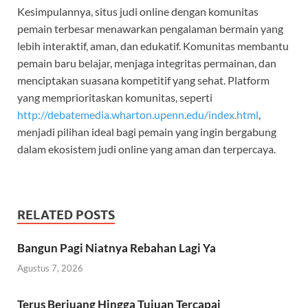
Kesimpulannya, situs judi online dengan komunitas
pemain terbesar menawarkan pengalaman bermain yang
lebih interaktif, aman, dan edukatif. Komunitas membantu
pemain baru belajar, menjaga integritas permainan, dan
menciptakan suasana kompetitif yang sehat. Platform
yang memprioritaskan komunitas, seperti
http://debatemedia.wharton.upenn.edu/index.html
,
menjadi pilihan ideal bagi pemain yang ingin bergabung
dalam ekosistem judi online yang aman dan terpercaya.
RELATED POSTS
Bangun Pagi Niatnya Rebahan Lagi Ya
Agustus 7, 2026
Terus Berjuang Hingga Tujuan Tercapai