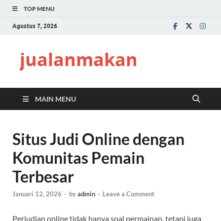
TOP MENU
Agustus 7, 2026
jualanmakan
MAIN MENU
Situs Judi Online dengan
Komunitas Pemain
Terbesar
Januari 12, 2026
-
by
admin
-
Leave a Comment
Perjudian online tidak hanya soal permainan, tetapi juga