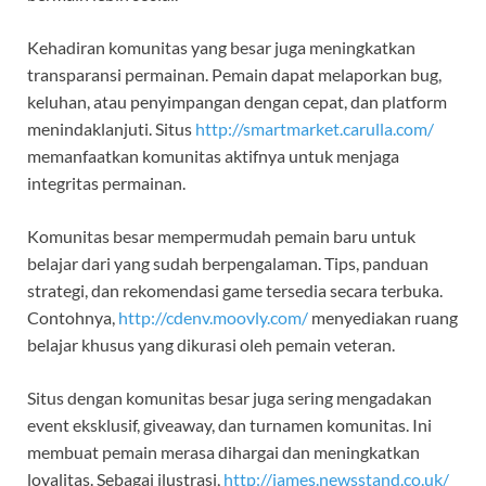
Kehadiran komunitas yang besar juga meningkatkan
transparansi permainan. Pemain dapat melaporkan bug,
keluhan, atau penyimpangan dengan cepat, dan platform
menindaklanjuti. Situs
http://smartmarket.carulla.com/
memanfaatkan komunitas aktifnya untuk menjaga
integritas permainan.
Komunitas besar mempermudah pemain baru untuk
belajar dari yang sudah berpengalaman. Tips, panduan
strategi, dan rekomendasi game tersedia secara terbuka.
Contohnya,
http://cdenv.moovly.com/
menyediakan ruang
belajar khusus yang dikurasi oleh pemain veteran.
Situs dengan komunitas besar juga sering mengadakan
event eksklusif, giveaway, dan turnamen komunitas. Ini
membuat pemain merasa dihargai dan meningkatkan
loyalitas. Sebagai ilustrasi,
http://james.newsstand.co.uk/