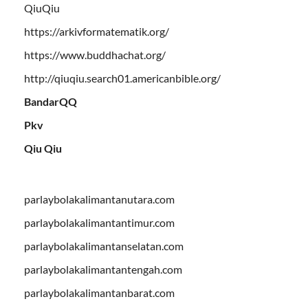
QiuQiu
https://arkivformatematik.org/
https://www.buddhachat.org/
http://qiuqiu.search01.americanbible.org/
BandarQQ
Pkv
Qiu Qiu
parlaybolakalimantanutara.com
parlaybolakalimantantimur.com
parlaybolakalimantanselatan.com
parlaybolakalimantantengah.com
parlaybolakalimantanbarat.com