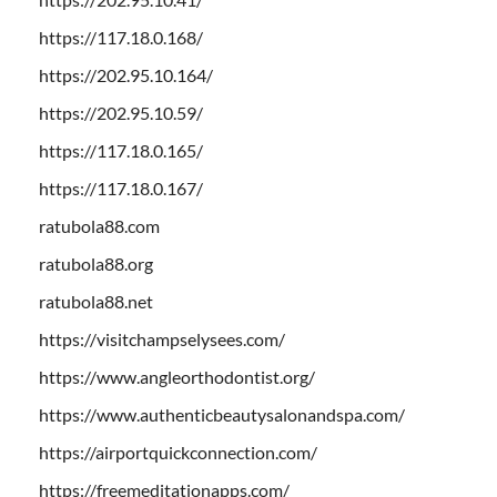
https://117.18.0.168/
https://202.95.10.164/
https://202.95.10.59/
https://117.18.0.165/
https://117.18.0.167/
ratubola88.com
ratubola88.org
ratubola88.net
https://visitchampselysees.com/
https://www.angleorthodontist.org/
https://www.authenticbeautysalonandspa.com/
https://airportquickconnection.com/
https://freemeditationapps.com/