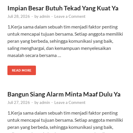
Impian Besar Butuh Tekad Yang Kuat Ya
Juli 28, 2026
-
by
admin
-
Leave a Comment
1.Kerja sama dalam sebuah tim menjadi faktor penting
untuk mencapai tujuan bersama. Setiap anggota memiliki
peran yang berbeda, sehingga komunikasi yang baik,
saling menghargai, dan kemampuan menyelesaikan
masalah secara bersama …
READ MORE
Bangun Siang Alarm Minta Maaf Dulu Ya
Juli 27, 2026
-
by
admin
-
Leave a Comment
1.Kerja sama dalam sebuah tim menjadi faktor penting
untuk mencapai tujuan bersama. Setiap anggota memiliki
peran yang berbeda, sehingga komunikasi yang baik,