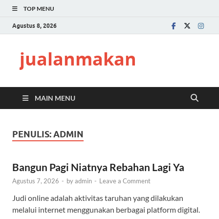
TOP MENU
Agustus 8, 2026
jualanmakan
MAIN MENU
PENULIS:
ADMIN
Bangun Pagi Niatnya Rebahan Lagi Ya
Agustus 7, 2026
-
by
admin
-
Leave a Comment
Judi online adalah aktivitas taruhan yang dilakukan
melalui internet menggunakan berbagai platform digital.