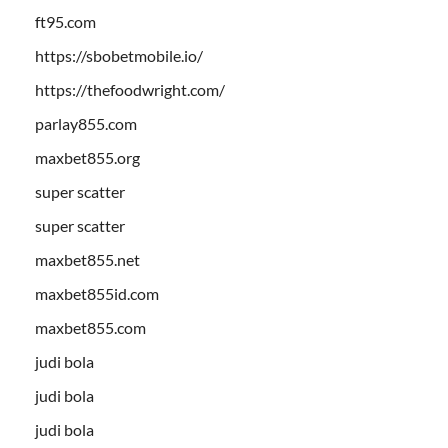
ft95.com
https://sbobetmobile.io/
https://thefoodwright.com/
parlay855.com
maxbet855.org
super scatter
super scatter
maxbet855.net
maxbet855id.com
maxbet855.com
judi bola
judi bola
judi bola