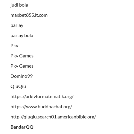
judi bola
maxbet855.it.com
parlay
parlay bola
Pkv
Pkv Games
Pkv Games
Domino99
QiuQiu
https://arkivformatematik.org/
https://www.buddhachat.org/
http://qiuqiu.search01.americanbible.org/
BandarQQ