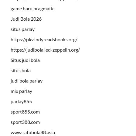
game baru pragmatic
Judi Bola 2026
situs parlay
https://pkv.indyreadsbooks.org/
https://judibola.led-zeppelin.org/
Situs judi bola
situs bola
judi bola parlay
mix parlay
parlay855
sport855.com
sport388.com
www.ratubola88.asia