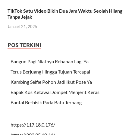
TikTok Satu Video Bikin Dua Jam Waktu Seolah Hilang
Tanpa Jejak
Januari 21, 2025
POS TERKINI
Bangun Pagi Niatnya Rebahan Lagi Ya
Terus Berjuang Hingga Tujuan Tercapai
Kambing Selfie Pohon Jadi Ikut Pose Ya
Bapak Kos Ketawa Dompet Menjerit Keras
Bantal Berbisik Pada Batu Terbang
https://117.18.0.176/
https://202.95.10.41/