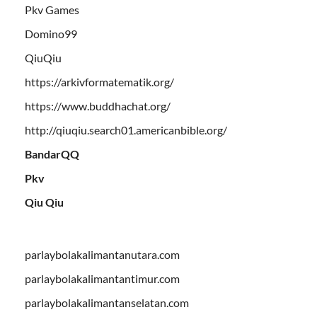
Pkv Games
Domino99
QiuQiu
https://arkivformatematik.org/
https://www.buddhachat.org/
http://qiuqiu.search01.americanbible.org/
BandarQQ
Pkv
Qiu Qiu
parlaybolakalimantanutara.com
parlaybolakalimantantimur.com
parlaybolakalimantanselatan.com