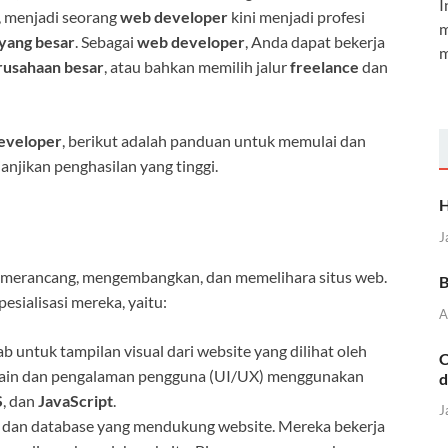
I
, menjadi seorang
web developer
kini menjadi profesi
m
 yang besar
. Sebagai
web developer
, Anda dapat bekerja
m
rusahaan besar
, atau bahkan memilih jalur
freelance
dan
eveloper
, berikut adalah panduan untuk memulai dan
anjikan penghasilan yang tinggi.
H
J
g merancang, mengembangkan, dan memelihara situs web.
B
sialisasi mereka, yaitu:
A
b untuk tampilan visual dari website yang dilihat oleh
C
ain dan pengalaman pengguna (UI/UX) menggunakan
d
S
, dan
JavaScript
.
J
r dan database yang mendukung website. Mereka bekerja