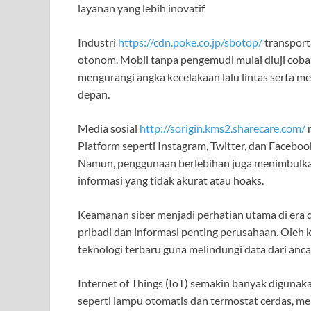
layanan yang lebih inovatif
Industri
https://cdn.poke.co.jp/sbotop/
transport
otonom. Mobil tanpa pengemudi mulai diuji coba 
mengurangi angka kecelakaan lalu lintas serta m
depan.
Media sosial
http://sorigin.kms2.sharecare.com/
m
Platform seperti Instagram, Twitter, dan Faceb
Namun, penggunaan berlebihan juga menimbulka
informasi yang tidak akurat atau hoaks.
Keamanan siber menjadi perhatian utama di era d
pribadi dan informasi penting perusahaan. Oleh 
teknologi terbaru guna melindungi data dari an
Internet of Things (IoT) semakin banyak digunak
seperti lampu otomatis dan termostat cerdas, me