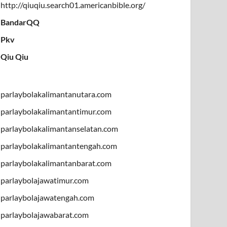
http://qiuqiu.search01.americanbible.org/
BandarQQ
Pkv
Qiu Qiu
parlaybolakalimantanutara.com
parlaybolakalimantantimur.com
parlaybolakalimantanselatan.com
parlaybolakalimantantengah.com
parlaybolakalimantanbarat.com
parlaybolajawatimur.com
parlaybolajawatengah.com
parlaybolajawabarat.com