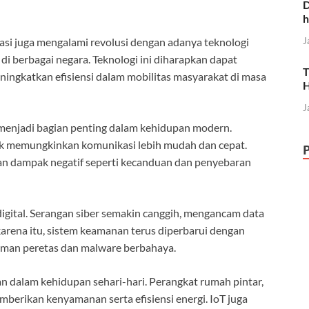
D
h
J
asi juga mengalami revolusi dengan adanya teknologi
di berbagai negara. Teknologi ini diharapkan dapat
T
eningkatkan efisiensi dalam mobilitas masyarakat di masa
H
J
enjadi bagian penting dalam kehidupan modern.
ook memungkinkan komunikasi lebih mudah dan cepat.
n dampak negatif seperti kecanduan dan penyebaran
igital. Serangan siber semakin canggih, mengancam data
karena itu, sistem keamanan terus diperbarui dengan
caman peretas dan malware berbahaya.
an dalam kehidupan sehari-hari. Perangkat rumah pintar,
mberikan kenyamanan serta efisiensi energi. IoT juga