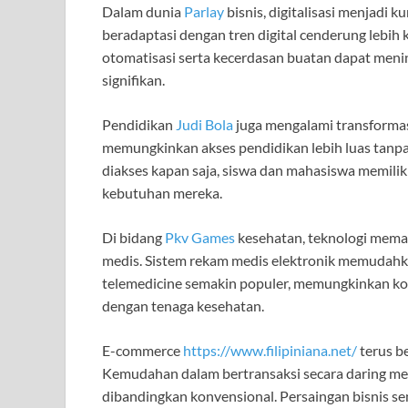
Dalam dunia
Parlay
bisnis, digitalisasi menjadi
beradaptasi dengan tren digital cenderung lebih 
otomatisasi serta kecerdasan buatan dapat mening
signifikan.
Pendidikan
Judi Bola
juga mengalami transformas
memungkinkan akses pendidikan lebih luas tanpa
diakses kapan saja, siswa dan mahasiswa memili
kebutuhan mereka.
Di bidang
Pkv Games
kesehatan, teknologi mema
medis. Sistem rekam medis elektronik memudahka
telemedicine semakin populer, memungkinkan kon
dengan tenaga kesehatan.
E-commerce
https://www.filipiniana.net/
terus b
Kemudahan dalam bertransaksi secara daring me
dibandingkan konvensional. Persaingan bisnis 