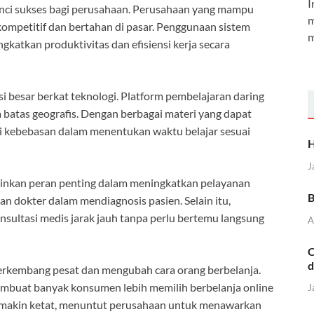
I
 kunci sukses bagi perusahaan. Perusahaan yang mampu
m
kompetitif dan bertahan di pasar. Penggunaan sistem
m
katkan produktivitas dan efisiensi kerja secara
i besar berkat teknologi. Platform pembelajaran daring
 batas geografis. Dengan berbagai materi yang dapat
ki kebebasan dalam menentukan waktu belajar sesuai
H
J
inkan peran penting dalam meningkatkan pelayanan
B
n dokter dalam mendiagnosis pasien. Selain itu,
sultasi medis jarak jauh tanpa perlu bertemu langsung
A
C
d
erkembang pesat dan mengubah cara orang berbelanja.
mbuat banyak konsumen lebih memilih berbelanja online
J
semakin ketat, menuntut perusahaan untuk menawarkan