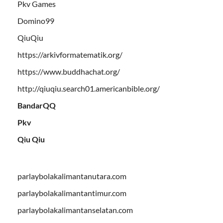
Pkv Games
Domino99
QiuQiu
https://arkivformatematik.org/
https://www.buddhachat.org/
http://qiuqiu.search01.americanbible.org/
BandarQQ
Pkv
Qiu Qiu
parlaybolakalimantanutara.com
parlaybolakalimantantimur.com
parlaybolakalimantanselatan.com