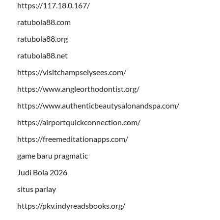
https://117.18.0.167/
ratubola88.com
ratubola88.org
ratubola88.net
https://visitchampselysees.com/
https://www.angleorthodontist.org/
https://www.authenticbeautysalonandspa.com/
https://airportquickconnection.com/
https://freemeditationapps.com/
game baru pragmatic
Judi Bola 2026
situs parlay
https://pkv.indyreadsbooks.org/