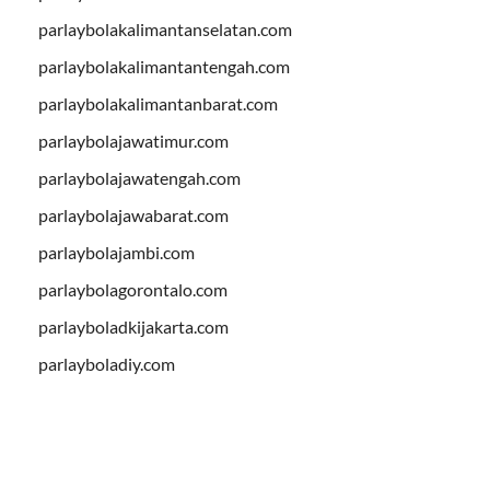
parlaybolakalimantanselatan.com
parlaybolakalimantantengah.com
parlaybolakalimantanbarat.com
parlaybolajawatimur.com
parlaybolajawatengah.com
parlaybolajawabarat.com
parlaybolajambi.com
parlaybolagorontalo.com
parlayboladkijakarta.com
parlayboladiy.com