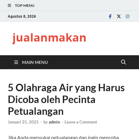
TOP MENU
Agustus 8, 2026
jualanmakan
MAIN MENU
5 Olahraga Air yang Harus
Dicoba oleh Pecinta
Petualangan
Januari 25, 2025
-
by
admin
-
Leave a Comment
Jika Anda menyukai petualangan dan ingin mencoba