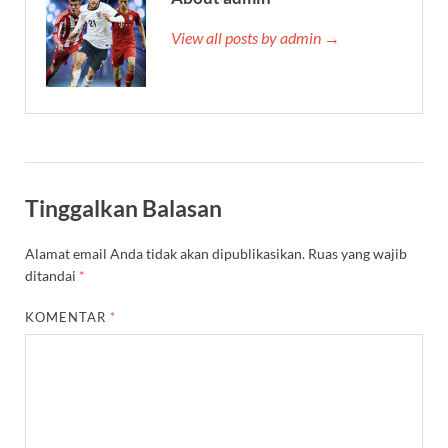
View all posts by admin →
Tinggalkan Balasan
Alamat email Anda tidak akan dipublikasikan.
Ruas yang wajib
ditandai
*
KOMENTAR
*