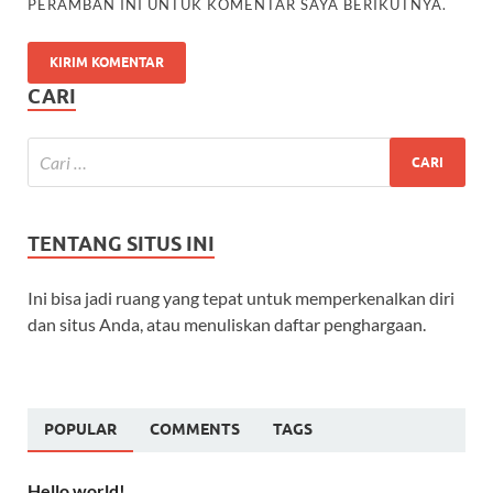
PERAMBAN INI UNTUK KOMENTAR SAYA BERIKUTNYA.
CARI
TENTANG SITUS INI
Ini bisa jadi ruang yang tepat untuk memperkenalkan diri
dan situs Anda, atau menuliskan daftar penghargaan.
POPULAR
COMMENTS
TAGS
Hello world!