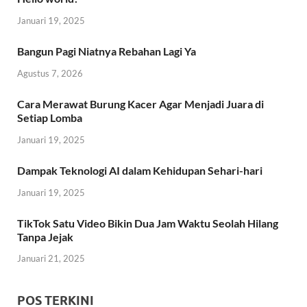
Januari 19, 2025
Bangun Pagi Niatnya Rebahan Lagi Ya
Agustus 7, 2026
Cara Merawat Burung Kacer Agar Menjadi Juara di
Setiap Lomba
Januari 19, 2025
Dampak Teknologi AI dalam Kehidupan Sehari-hari
Januari 19, 2025
TikTok Satu Video Bikin Dua Jam Waktu Seolah Hilang
Tanpa Jejak
Januari 21, 2025
POS TERKINI