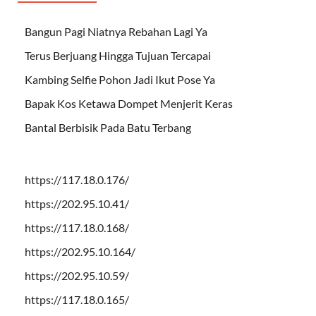
Bangun Pagi Niatnya Rebahan Lagi Ya
Terus Berjuang Hingga Tujuan Tercapai
Kambing Selfie Pohon Jadi Ikut Pose Ya
Bapak Kos Ketawa Dompet Menjerit Keras
Bantal Berbisik Pada Batu Terbang
https://117.18.0.176/
https://202.95.10.41/
https://117.18.0.168/
https://202.95.10.164/
https://202.95.10.59/
https://117.18.0.165/