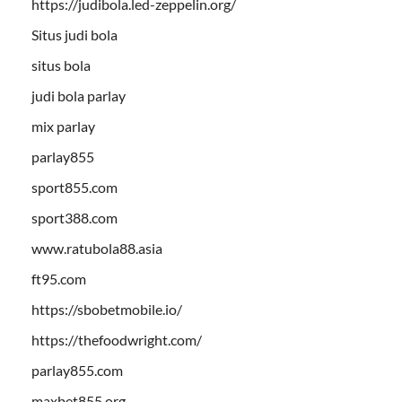
https://judibola.led-zeppelin.org/
Situs judi bola
situs bola
judi bola parlay
mix parlay
parlay855
sport855.com
sport388.com
www.ratubola88.asia
ft95.com
https://sbobetmobile.io/
https://thefoodwright.com/
parlay855.com
maxbet855.org